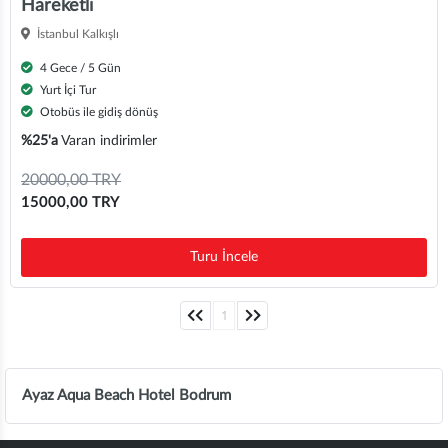
Hareketli
İstanbul Kalkışlı
4 Gece / 5 Gün
Yurt İçi Tur
Otobüs ile gidiş dönüş
%25'a
Varan indirimler
20000,00 TRY
15000,00 TRY
Turu İncele
1
Ayaz Aqua Beach Hotel Bodrum