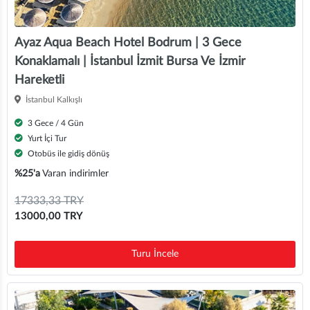
Ayaz Aqua Beach Hotel Bodrum | 3 Gece
Konaklamalı | İstanbul İzmit Bursa Ve İzmir
Hareketli
İstanbul Kalkışlı
3 Gece / 4 Gün
Yurt İçi Tur
Otobüs ile gidiş dönüş
%25'a
Varan indirimler
17333,33 TRY
13000,00 TRY
Turu İncele