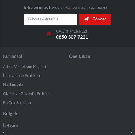
E-Bültenimize kaydolun kampanyaları kaçırmayın
Gönder
ÇAĞRI MERKEZİ
0850 307 7221
Kurumsal
Öne Çıkan
Adres Ve İletişim Bilgileri
İptal ve İade Politikası
Hakkımızda
Gizlilik ve Güvenlik Politikası
En Çok Satılanlar
Bölgeler
İletişim