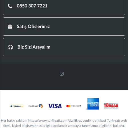
0850 307 7221
Satış Ofislerimiz
Biz Sizi Arayalım
Her hakkı saklıdır. https://www.turfirsati.com/gizlilik-guvenlik-politikasi Turfırsatı web
sitesi, kişisel bilgisayarınıza bilgi depolamak amacıyla tanımlama bilgilerini kullanır.